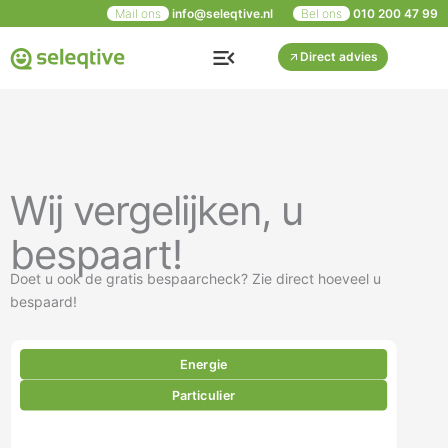
Ga
Mail ons
info@seleqtive.nl
Bel ons
010 200 47 99
naar
de
Direct advies
inhoud
Wij vergelijken, u
bespaart!
Doet u ook de gratis bespaarcheck? Zie direct hoeveel u
bespaard!
Energie
Particulier