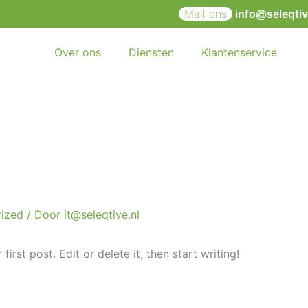
Mail ons
info@seleqtiv
Over ons
Diensten
Klantenservice
ized
/ Door
it@seleqtive.nl
rst post. Edit or delete it, then start writing!