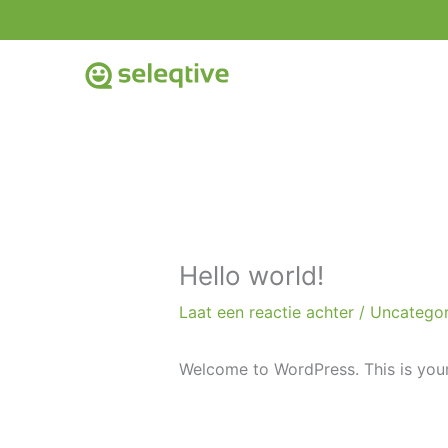
Ga
naar
de
inhoud
Hello world!
Laat een reactie achter
/
Uncategor
Welcome to WordPress. This is your fi